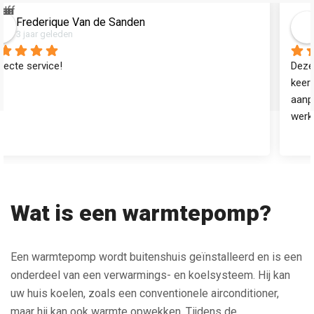
Kevin Van Grunsven
3 jaar geleden
Deze mannen waren er al ruim op tijd. Hebben alles nog een 
keer met ons doorgenomen en eventueel nog wat 
aanpassingen met ons besproken en zijn direct aan het 
werk gegaan. Met een schitterend resultaat!  De 
vloerverwarming zal eind deze week voor het eerst in 
gebruik worden genomen en dan weten we of alles werkt
Wat is een warmtepomp?
Een warmtepomp wordt buitenshuis geïnstalleerd en is een
onderdeel van een verwarmings- en koelsysteem. Hij kan
uw huis koelen, zoals een conventionele airconditioner,
maar hij kan ook warmte opwekken. Tijdens de