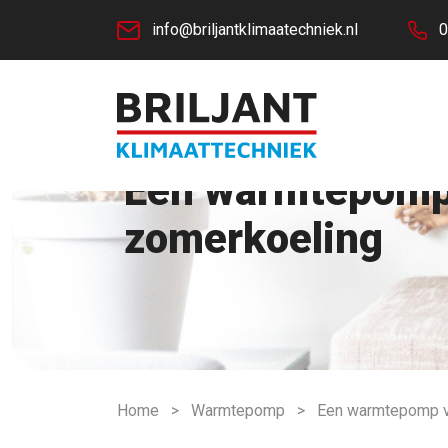
info@briljantklimaatechniek.nl
0
Een warmtepomp 
zomerkoeling
Home
>
Warmtepomp
>
Een warmtepomp vo