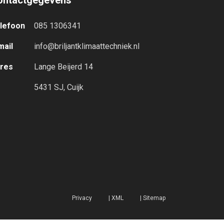
ontactgegevens
lefoon
085 1306341
mail
info@briljantklimaattechniek.nl
res
Lange Beijerd 14
5431 SJ, Cuijk
Privacy
|
XML
|
Sitemap