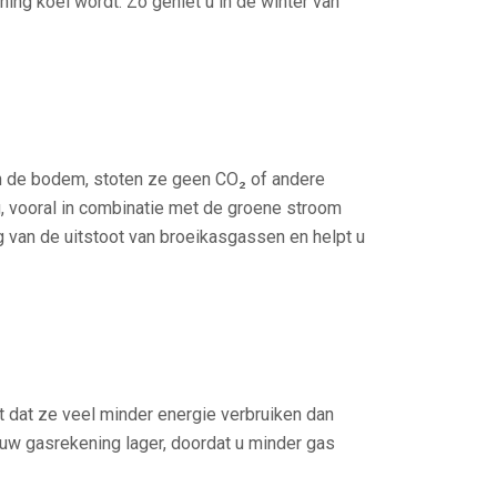
g koel wordt. Zo geniet u in de winter van
n de bodem, stoten ze geen CO₂ of andere
g, vooral in combinatie met de groene stroom
 van de uitstoot van broeikasgassen en helpt u
 dat ze veel minder energie verbruiken dan
 uw gasrekening lager, doordat u minder gas