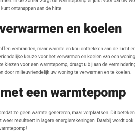
n. In de zomer zorgt de warmtepomp er juist voor dat uw wonin
r kunt ontsnappen aan de hitte.
k verwarmen en koelen
fen verbranden, maar warmte en kou onttrekken aan de lucht e
euvriendelijke keuze voor het verwarmen en koelen van een wonin
e kiezen voor een warmtepomp, draagt u bij aan de vermindering
n door milieuvriendelijk uw woning te verwarmen en te koelen.
 met een warmtepomp
omdat ze geen warmte genereren, maar verplaatsen. Dit betekent
 weer resulteert in lagere energierekeningen. Daarbij wordt ook
n warmtepomp!