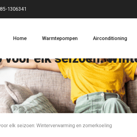
85-1306341
Home
Warmtepompen
Airconditioning
voor elk seizoen: Win
or elk seizoen: Winterverwarming en zomerkoeling