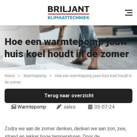
Hoe een warmtepomp jouw
huis koel houdt in de zomer
Home
>
Warmtepomp
>
Hoe een warmtepomp jouw huis koel houdt in
de zomer
Terug naar overzicht
Warmtepomp
sales
03-07-24
Zodra we aan de zomer denken, denken we aan zon, zee,
strand en lekker hoge temperaturen. Door de